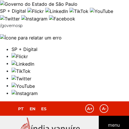
Ir para o Conteúdo
SP + Digital
/governosp
SP + Digital
PT
EN
ES
menu