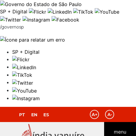
Ir para o Conteúdo
SP + Digital
/governosp
SP + Digital
PT
EN
ES
menu